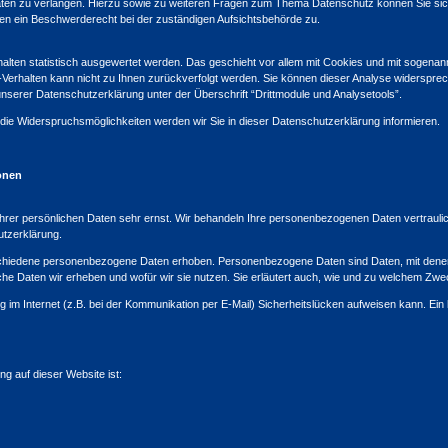
aten zu verlangen. Hierzu sowie zu weiteren Fragen zum Thema Datenschutz können Sie sic
en ein Beschwerderecht bei der zuständigen Aufsichtsbehörde zu.
alten statistisch ausgewertet werden. Das geschieht vor allem mit Cookies und mit sogena
f-Verhalten kann nicht zu Ihnen zurückverfolgt werden. Sie können dieser Analyse widerspre
unserer Datenschutzerklärung unter der Überschrift “Drittmodule und Analysetools”.
die Widerspruchsmöglichkeiten werden wir Sie in dieser Datenschutzerklärung informieren.
ionen
Ihrer persönlichen Daten sehr ernst. Wir behandeln Ihre personenbezogenen Daten vertrauli
utzerklärung.
hiedene personenbezogene Daten erhoben. Personenbezogene Daten sind Daten, mit denen Si
che Daten wir erheben und wofür wir sie nutzen. Sie erläutert auch, wie und zu welchem Zwe
g im Internet (z.B. bei der Kommunikation per E-Mail) Sicherheitslücken aufweisen kann. Ein
ng auf dieser Website ist: