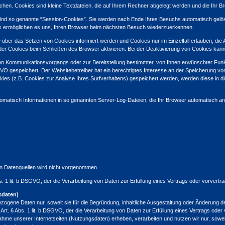
achen. Cookies sind kleine Textdateien, die auf Ihrem Rechner abgelegt werden und die Ihr B
ind so genannte “Session-Cookies”. Sie werden nach Ende Ihres Besuchs automatisch gelös
ies ermöglichen es uns, Ihren Browser beim nächsten Besuch wiederzuerkennen.
e über das Setzen von Cookies informiert werden und Cookies nur im Einzelfall erlauben, die
r Cookies beim Schließen des Browser aktivieren. Bei der Deaktivierung von Cookies kann d
en Kommunikationsvorgangs oder zur Bereitstellung bestimmter, von Ihnen erwünschter Funkti
GVO gespeichert. Der Websitebetreiber hat ein berechtigtes Interesse an der Speicherung von
okies (z.B. Cookies zur Analyse Ihres Surfverhaltens) gespeichert werden, werden diese in 
tomatisch Informationen in so genannten Server-Log-Dateien, die Ihr Browser automatisch an 
n Datenquellen wird nicht vorgenommen.
bs. 1 lit. b DSGVO, der die Verarbeitung von Daten zur Erfüllung eines Vertrags oder vorvert
sdaten)
ogene Daten nur, soweit sie für die Begründung, inhaltliche Ausgestaltung oder Änderung de
Art. 6 Abs. 1 lit. b DSGVO, der die Verarbeitung von Daten zur Erfüllung eines Vertrags ode
e unserer Internetseiten (Nutzungsdaten) erheben, verarbeiten und nutzen wir nur, soweit 