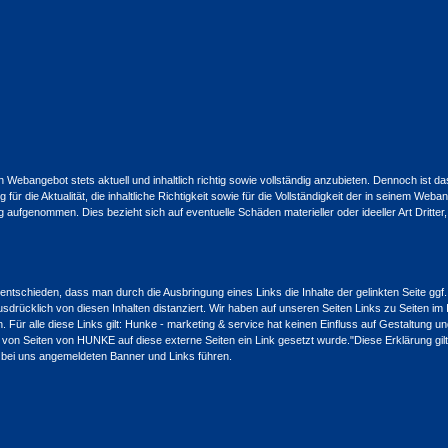
bangebot stets aktuell und inhaltlich richtig sowie vollständig anzubieten. Dennoch ist das 
 die Aktualität, die inhaltliche Richtigkeit sowie für die Vollständigkeit der in seinem Weba
ig aufgenommen. Dies bezieht sich auf eventuelle Schäden materieller oder ideeller Art Dritt
ntschieden, dass man durch die Ausbringung eines Links die Inhalte der gelinkten Seite ggf.
rücklich von diesen Inhalten distanziert. Wir haben auf unseren Seiten Links zu Seiten im In
Für alle diese Links gilt: Hunke - marketing & service hat keinen Einfluss auf Gestaltung und
 von Seiten von HUNKE auf diese externe Seiten ein Link gesetzt wurde."Diese Erklärung gil
ie bei uns angemeldeten Banner und Links führen.