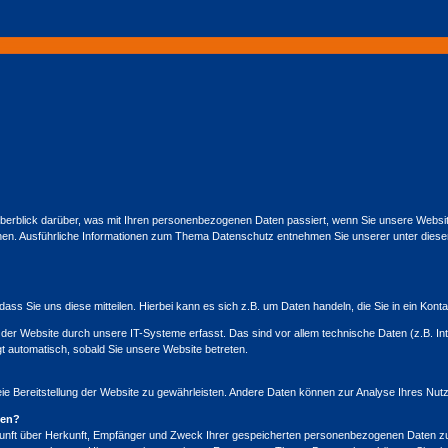
Überblick darüber, was mit Ihren personenbezogenen Daten passiert, wenn Sie unsere Webs
können. Ausführliche Informationen zum Thema Datenschutz entnehmen Sie unserer unter dies
ss Sie uns diese mitteilen. Hierbei kann es sich z.B. um Daten handeln, die Sie in ein Kont
r Website durch unsere IT-Systeme erfasst. Das sind vor allem technische Daten (z.B. In
gt automatisch, sobald Sie unsere Website betreten.
freie Bereitstellung der Website zu gewährleisten. Andere Daten können zur Analyse Ihres Nu
ten?
skunft über Herkunft, Empfänger und Zweck Ihrer gespeicherten personenbezogenen Daten zu