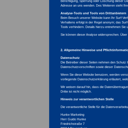
Berichtigung, Sperrung oder Löschung dieser D
Adresse an uns wenden. Des Weiteren steht Ihn
Analyse-Tools und Tools von Drittanbietern
Beim Besuch unserer Website kann Ihr Surf-Verh
Verhaltens erfolgt in der Regel anonym; das Sur
Tools verhindern. Details hierzu entnehmen Sie 
Sie können dieser Analyse widersprechen. Über 
2. Allgemeine Hinweise und Pflichtinformat
Datenschutz
Die Betreiber dieser Seiten nehmen den Schutz 
Datenschutzvorschriften sowie dieser Datensch
Wenn Sie diese Website benutzen, werden versc
vorliegende Datenschutzerklärung erläutert, wel
Wir weisen darauf hin, dass die Datenübertragun
Dritte ist nicht möglich.
Hinweis zur verantwortlichen Stelle
Die verantwortliche Stelle für die Datenverarbeitu
Hunke Marketing
Herr Guido Hunke
Friedrichstraße 7