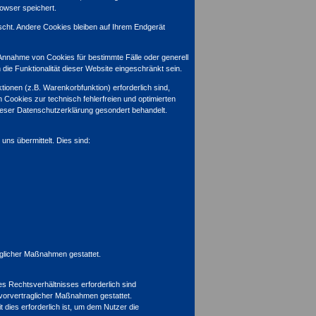
rowser speichert.
cht. Andere Cookies bleiben auf Ihrem Endgerät
 Annahme von Cookies für bestimmte Fälle oder generell
ie Funktionalität dieser Website eingeschränkt sein.
onen (z.B. Warenkorbfunktion) erforderlich sind,
 Cookies zur technisch fehlerfreien und optimierten
dieser Datenschutzerklärung gesondert behandelt.
uns übermittelt. Dies sind:
raglicher Maßnahmen gestattet.
s Rechtsverhältnisses erforderlich sind
r vorvertraglicher Maßnahmen gestattet.
dies erforderlich ist, um dem Nutzer die