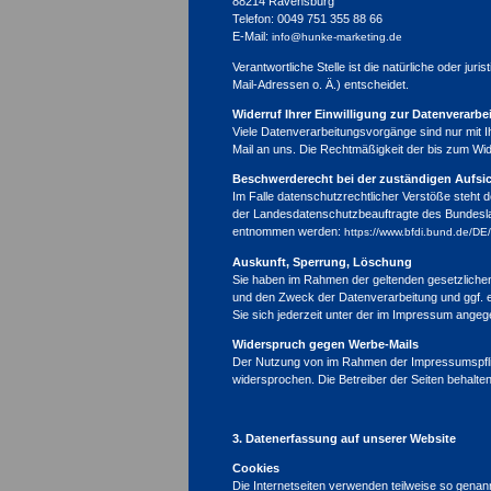
88214 Ravensburg
Telefon: 0049 751 355 88 66
E-Mail:
info@hunke-marketing.de
Verantwortliche Stelle ist die natürliche oder j
Mail-Adressen o. Ä.) entscheidet.
Widerruf Ihrer Einwilligung zur Datenverarbe
Viele Datenverarbeitungsvorgänge sind nur mit Ihr
Mail an uns. Die Rechtmäßigkeit der bis zum Wid
Beschwerderecht bei der zuständigen Aufsi
Im Falle datenschutzrechtlicher Verstöße steht 
der Landesdatenschutzbeauftragte des Bundesla
entnommen werden:
https://www.bfdi.bund.de/DE/
Auskunft, Sperrung, Löschung
Sie haben im Rahmen der geltenden gesetzliche
und den Zweck der Datenverarbeitung und ggf. 
Sie sich jederzeit unter der im Impressum ang
Widerspruch gegen Werbe-Mails
Der Nutzung von im Rahmen der Impressumspflich
widersprochen. Die Betreiber der Seiten behalte
3. Datenerfassung auf unserer Website
Cookies
Die Internetseiten verwenden teilweise so gena