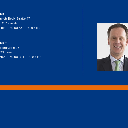
NKE
nrich-Beck-Straße 47
112 Chemnitz
efon: + 49 (0) 371 - 90 99 119
NKE
bdergraben 27
743 Jena
efon: + 49 (0) 3641 - 310 7448