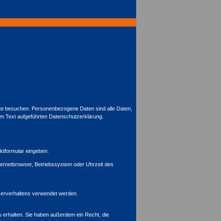
ite besuchen. Personenbezogene Daten sind alle Daten,
em Text aufgeführten Datenschutzerklärung.
aktformular eingeben.
ternetbrowser, Betriebssystem oder Uhrzeit des
tzerverhaltens verwendet werden.
 erhalten. Sie haben außerdem ein Recht, die