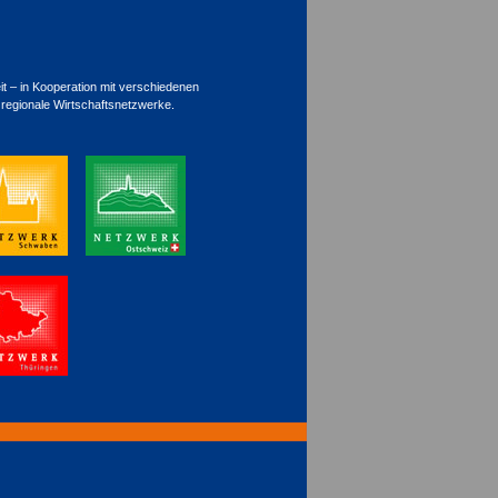
 – in Kooperation mit verschiedenen
regionale Wirtschaftsnetzwerke.