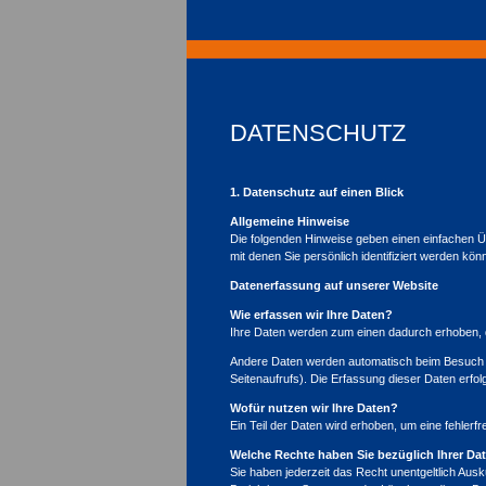
DATENSCHUTZ
1. Datenschutz auf einen Blick
Allgemeine Hinweise
Die folgenden Hinweise geben einen einfachen 
mit denen Sie persönlich identifiziert werden 
Datenerfassung auf unserer Website
Wie erfassen wir Ihre Daten?
Ihre Daten werden zum einen dadurch erhoben, da
Andere Daten werden automatisch beim Besuch de
Seitenaufrufs). Die Erfassung dieser Daten erfol
Wofür nutzen wir Ihre Daten?
Ein Teil der Daten wird erhoben, um eine fehler
Welche Rechte haben Sie bezüglich Ihrer Da
Sie haben jederzeit das Recht unentgeltlich Au