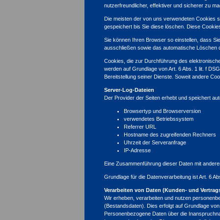
nutzerfreundlicher, effektiver und sicherer zu m
Die meisten der von uns verwendeten Cookies s
gespeichert bis Sie diese löschen. Diese Cook
Sie können Ihren Browser so einstellen, dass Si
ausschließen sowie das automatische Löschen de
Cookies, die zur Durchführung des elektronisch
werden auf Grundlage von Art. 6 Abs. 1 lit. f DS
Bereitstellung seiner Dienste. Soweit andere Co
Server-Log-Dateien
Der Provider der Seiten erhebt und speichert au
Browsertyp und Browserversion
verwendetes Betriebssystem
Referrer URL
Hostname des zugreifenden Rechners
Uhrzeit der Serveranfrage
IP-Adresse
Eine Zusammenführung dieser Daten mit andere
Grundlage für die Datenverarbeitung ist Art. 6 A
Verarbeiten von Daten (Kunden- und Vertrag
Wir erheben, verarbeiten und nutzen personenbez
(Bestandsdaten). Dies erfolgt auf Grundlage von 
Personenbezogene Daten über die Inanspruchnahm