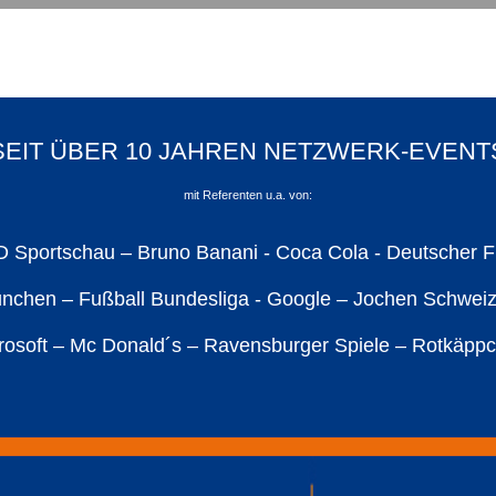
SEIT ÜBER 10 JAHREN NETZWERK-EVENT
mit Referenten u.a. von:
 Sportschau – Bruno Banani - Coca Cola - Deutscher 
chen – Fußball Bundesliga - Google – Jochen Schweize
crosoft – Mc Donald´s – Ravensburger Spiele – Rotkäp