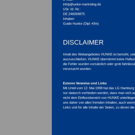
info[a]hunke-marketing.de
USt.-Id.-Nr.:
DE 246069875
Inhaber:
Guido Hunke (Dipl.-Kfm)
DISCLAIMER
Inhalt des Webangebotes HUNKE ist bemüht, sein We
auszuschließen. HUNKE übernimmt keine Haftung für
die Fehler wurden vorsätzlich oder grob fahrläss
verursacht wurden.
Externe Verweise und Links
Mit Urteil vom 12. Mai 1998 hat das LG Hamburg e
nur dadurch verhindert werden, dass man sich ausd
nicht dem Einflussbereich von HUNKE unterliegen. 
uns daher von allen fremden Inhalten, auch wenn
Links und für alle Inhalte der Seiten, zu denen d