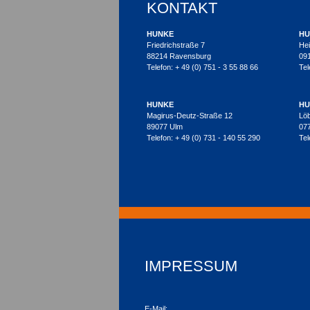
KONTAKT
HUNKE
HU
Friedrichstraße 7
Hei
88214 Ravensburg
09
Telefon: + 49 (0) 751 - 3 55 88 66
Tel
HUNKE
HU
Magirus-Deutz-Straße 12
Lö
89077 Ulm
07
Telefon: + 49 (0) 731 - 140 55 290
Tel
IMPRESSUM
E-Mail: