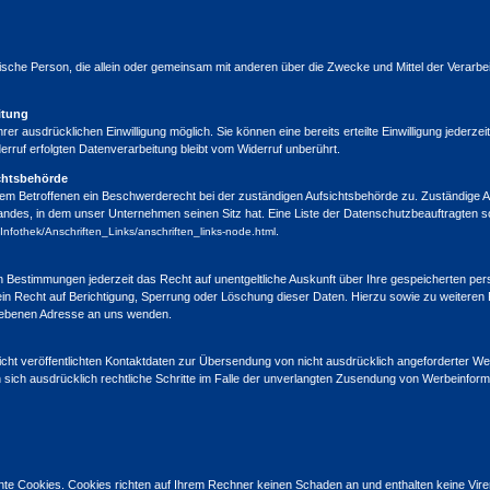
uristische Person, die allein oder gemeinsam mit anderen über die Zwecke und Mittel der Ver
itung
er ausdrücklichen Einwilligung möglich. Sie können eine bereits erteilte Einwilligung jederzeit
erruf erfolgten Datenverarbeitung bleibt vom Widerruf unberührt.
chtsbehörde
dem Betroffenen ein Beschwerderecht bei der zuständigen Aufsichtsbehörde zu. Zuständige A
ndes, in dem unser Unternehmen seinen Sitz hat. Eine Liste der Datenschutzbeauftragten 
.
Infothek/Anschriften_Links/anschriften_links-node.html
n Bestimmungen jederzeit das Recht auf unentgeltliche Auskunft über Ihre gespeicherten 
ein Recht auf Berichtigung, Sperrung oder Löschung dieser Daten. Hierzu sowie zu weit
egebenen Adresse an uns wenden.
t veröffentlichten Kontaktdaten zur Übersendung von nicht ausdrücklich angeforderter Werb
n sich ausdrücklich rechtliche Schritte im Falle der unverlangten Zusendung von Werbeinfor
nnte Cookies. Cookies richten auf Ihrem Rechner keinen Schaden an und enthalten keine Vir